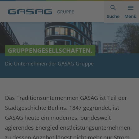
Hauptnavigation
Inhaltsbereich
Footer
anspringen
der
anspringen
Suche
Menü
Seite
anspringen
GRUPPENGESELLSCHAFTEN.
Die Unternehmen der GASAG-Gruppe
Das Traditionsunternehmen GASAG ist Teil der
Stadtgeschichte Berlins. 1847 gegründet, ist
GASAG heute ein modernes, bundesweit
agierendes Energiedienstleistungsunternehmen,
zu dessen Angebot längst nicht mehr nur Strom