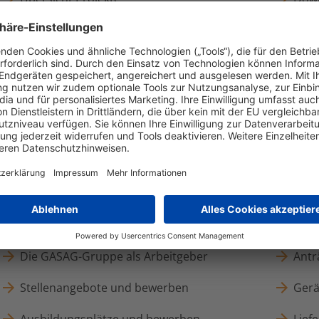
Quartierslösungen
Corp
Eco-Mobilität
GAS
Energiedörfer Brandenburg
News
Karriere
Mar
Die GASAG-Gruppe als Arbeitgeber
Antr
Stellenangebote und bewerben
Gerä