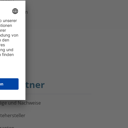
orate Design
AG-Blog
letter
ktpartner
äge und Nachweise
tehersteller