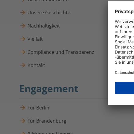
Unsere Geschichte
Nachhaltigkeit
Vielfalt
Compliance und Transparenz
Kontakt
Engagement
Für Berlin
Für Brandenburg