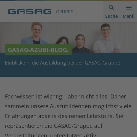
Hauptnavigation
Inhaltsbereich
Footer
anspringen
der
anspringen
Suche
Menü
Seite
anspringen
GASAG-AZUBI-BLOG.
Einblicke in die Ausbildung bei der GASAG-Gruppe
Fachwissen ist wichtig – aber nicht alles. Daher
sammeln unsere Auszubildenden möglichst viele
Erfahrungen abseits des reinen Lehrstoffs. Sie
repräsentieren die GASAG-Gruppe auf
Veranstaltungen, unterstützen aktiv