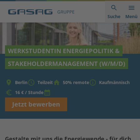
Hauptnavigation
Inhaltsbereich
Footer
anspringen
der
anspringen
Suche
Menü
Seite
anspringen
WERKSTUDENTIN ENERGIEPOLITIK &
STAKEHOLDERMANAGEMENT (W/M/D)
Berlin
Teilzeit
50% remote
Kaufmännisch
16 € / Stunde
Jetzt bewerben
Gestalte mit uns die Energiewende - für dich,