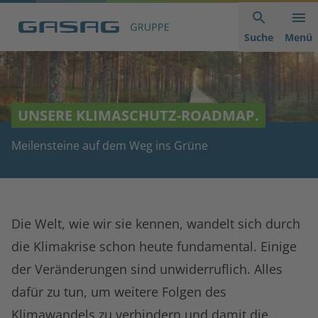
Hauptnavigation
Inhaltsbereich
Footer
anspringen
der
anspringen
Suche
Menü
Seite
anspringen
UNSERE KLIMASCHUTZ-ROADMAP.
Meilensteine auf dem Weg ins Grüne
Die Welt, wie wir sie kennen, wandelt sich durch
die Klimakrise schon heute fundamental. Einige
der Veränderungen sind unwiderruflich. Alles
dafür zu tun, um weitere Folgen des
Klimawandels zu verhindern und damit die