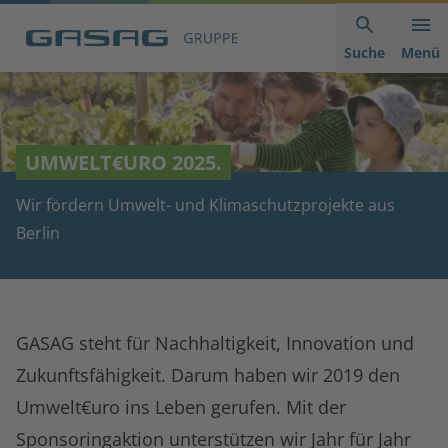
Hauptnavigation
Inhaltsbereich
Footer
anspringen
der
anspringen
Suche
Menü
Seite
anspringen
UMWELT€URO 2025.
Wir fördern Umwelt- und Klimaschutzprojekte aus
Berlin
GASAG steht für Nachhaltigkeit, Innovation und
Zukunftsfähigkeit. Darum haben wir 2019 den
Umwelt€uro ins Leben gerufen. Mit der
Sponsoringaktion unterstützen wir Jahr für Jahr