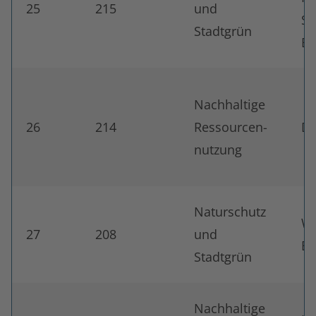
25
215
und
Sc
Stadtgrün
Be
Nachhaltige
26
214
Ressourcen-
Do
nutzung
Naturschutz
Wa
27
208
und
Br
Stadtgrün
Nachhaltige