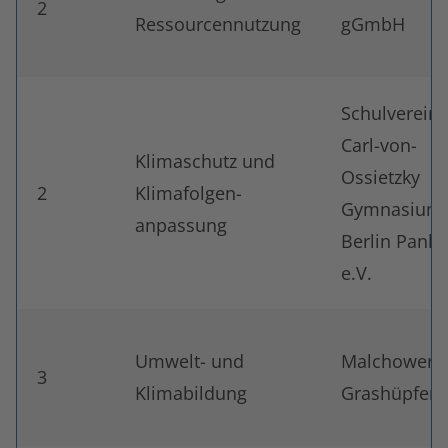
2
Ressourcennutzung
gGmbH
Schulverein
Carl-von-
Klimaschutz und
Ossietzky
2
Klimafolgen-
Gymnasium
anpassung
Berlin Pank
e.V.
Umwelt- und
Malchower
3
Klimabildung
Grashüpfer e