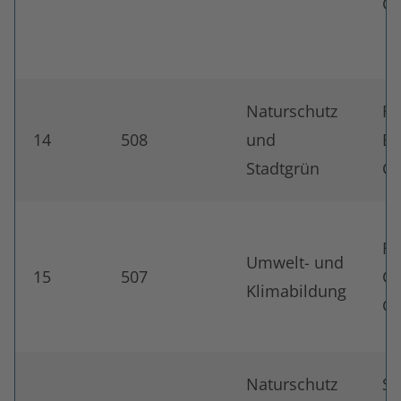
Gy
Naturschutz
Fr
14
508
und
Em
Stadtgrün
Gy
Fö
Umwelt- und
15
507
Go
Klimabildung
Gy
Naturschutz
St