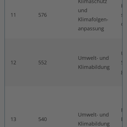
Klimaschutz
Ki
und
11
576
st
Klimafolgen-
o
anpassung
Un
Umwelt- und
12
552
So
Klimabildung
g
Fö
Umwelt- und
13
540
Ba
Klimabildung