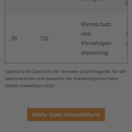
ha
Klimaschutz
und
Be
39
152
Klimafolgen-
Cl
anpassung
Tabellarische Übersicht der Stimmen und Preisgelder für die
Gewinnerinnen und Gewinner der Publikumspreise beim
GASAG Umwelt€uro 2025.
Mehr zum Umwelt€uro