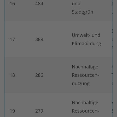
16
484
und
Da
Stadtgrün
u
Be
Umwelt- und
17
389
Im
Klimabildung
Ne
Nachhaltige
Ku
18
286
Ressourcen-
Tr
nutzung
e.
Nachhaltige
Vf
19
279
Ressourcen-
Su