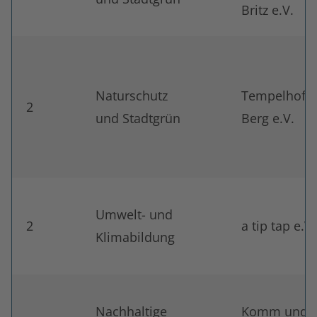
Britz e.V.
Naturschutz
Tempelhofe
2
und Stadtgrün
Berg e.V.
Umwelt- und
2
a tip tap e.V.
Klimabildung
Nachhaltige
Komm und S