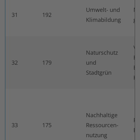
Umwelt- und
Me
31
192
Klimabildung
g
Ve
Naturschutz
Fö
32
179
und
Br
Stadtgrün
Ku
Nachhaltige
Pr
33
175
Ressourcen-
Be
nutzung