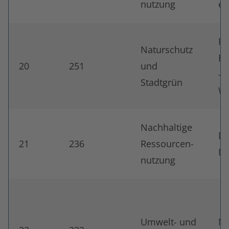
nutzung
e.
Fr
Naturschutz
Er
20
251
und
– 
Stadtgrün
Wi
Nachhaltige
DR
21
236
Ressourcen-
Be
nutzung
Umwelt- und
Mo