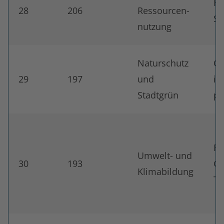
He
28
206
Ressourcen-
St
nutzung
Naturschutz
Ök
29
197
und
im
Stadtgrün
pr
Fö
Umwelt- und
30
193
Gr
Klimabildung
Te