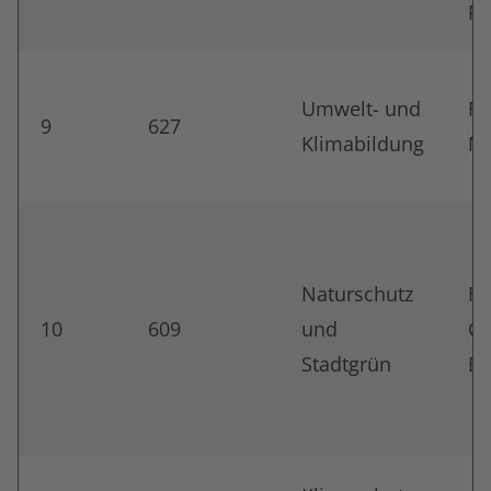
Ro
Umwelt- und
Fö
9
627
Klimabildung
Me
Naturschutz
Fö
10
609
und
Gr
Stadtgrün
Bl