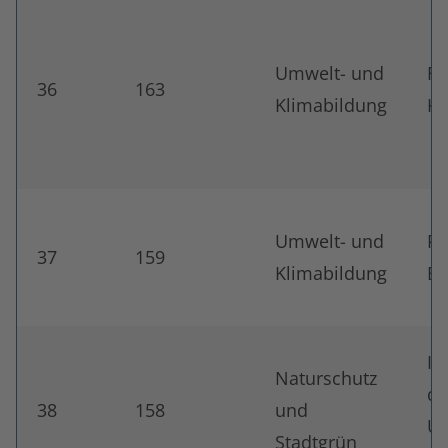
Umwelt- und
Fr
36
163
Klimabildung
Kr
Umwelt- und
Po
37
159
Klimabildung
Be
IB
Naturschutz
de
38
158
und
Un
Stadtgrün