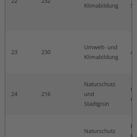
22
232
Klimabildung
St
Umwelt- und
23
230
A 
Klimabildung
Naturschutz
Gr
24
216
und
e.
Stadtgrün
Fö
Naturschutz
Ko