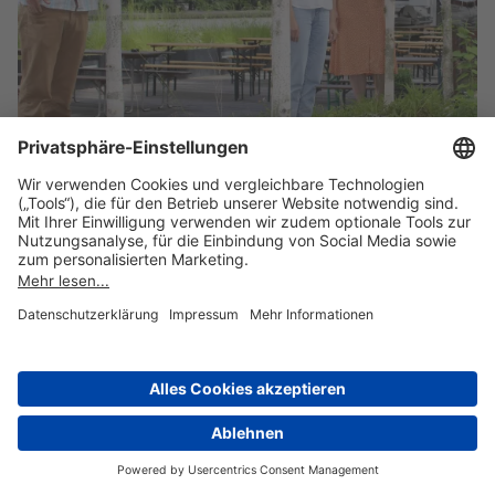
Alle eingereichten Projekte werden unter der
Federführung von
Berlin 21
durch unseren
Umwelt€uro-Beirat geprüft. Die unabhängigen
Mitglieder vergeben zusätzlich zu den
Publikumspreisen weitere
Jurypreise in Höhe
von insgesamt 30.000 Euro
. Zum Beirat gehören
Vertreterinnen und Vertreter der Grünen Liga
Berlin, des Unabhängigen Instituts für