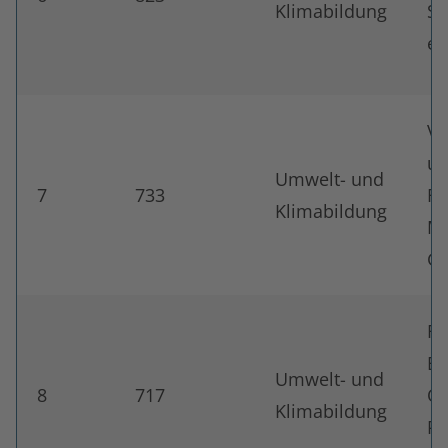
Klimabildung
Sc
e.
Ve
u
Umwelt- und
7
733
Fr
Klimabildung
Mü
Gr
Fö
Eu
Umwelt- und
8
717
Ob
Klimabildung
Ro