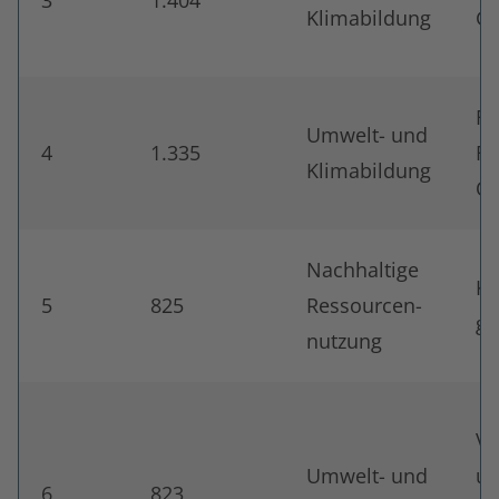
3
1.404
Klimabildung
Gr
Fö
Umwelt- und
4
1.335
Fr
Klimabildung
Ob
Nachhaltige
Ko
5
825
Ressourcen-
g
nutzung
Ve
Umwelt- und
un
6
823