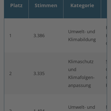
Platz
Stimmen
Kategorie
Tabellarische Übersicht der Stimmen und Preisgelder f
Fö
Umwelt- und
1
3.386
Kä
Klimabildung
Gy
Klimaschutz
Sc
und
Ca
2
3.335
Klimafolgen-
Gy
anpassung
Pa
Umwelt- und
Ma