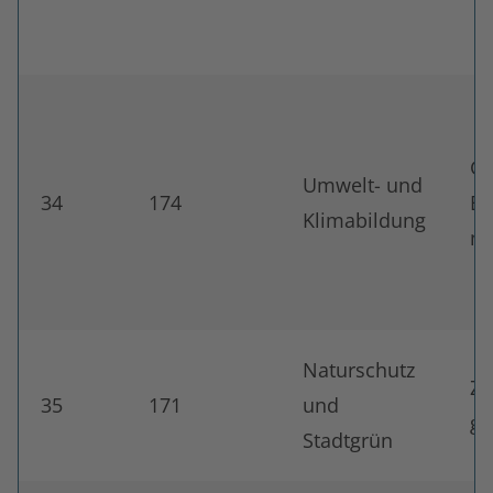
Ge
Umwelt- und
34
174
Bu
Klimabildung
nü
Naturschutz
Ze
35
171
und
g
Stadtgrün