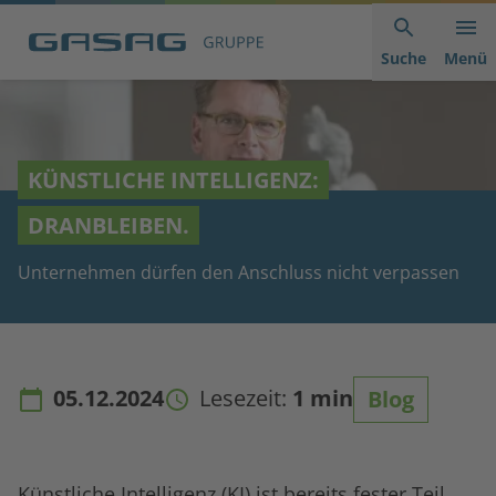
Hauptnavigation
Inhaltsbereich
Footer
anspringen
der
anspringen
Suche
Menü
Seite
anspringen
KÜNSTLICHE INTELLIGENZ:
DRANBLEIBEN.
Unternehmen dürfen den Anschluss nicht verpassen
05.12.2024
Lesezeit:
1 min
Blog
Künstliche Intelligenz (KI) ist bereits fester Teil