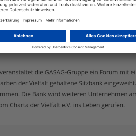
rden. Die dafür notwendige Innovationsfähigkeit 
iven werden die gemeinsam entwickelten Lösunge
versifikation eine Haltung, die wir im Unternehm
 veranstaltet die GASAG-Gruppe ein Forum mit 
arben der Vielfalt gehaltene Sitzbank eingeweiht
 kommen. Die Bank wird weiteren Unternehmen 
 Charta der Vielfalt e.V. ins Leben gerufen.