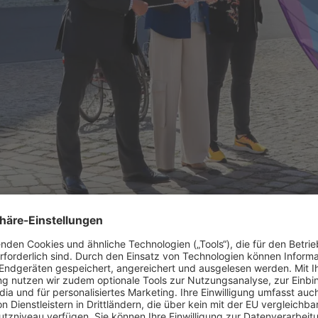
jede trägt mit ihrer, seiner Einzigartigkeit zur Vielfalt in der GA
orstand der GASAG Matthias Trunk
erklärt: "Wi