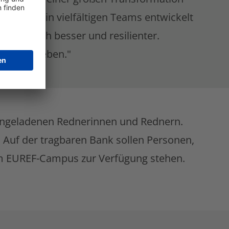
kann nur in vielfältigen Teams entwickelt
n einfach besser und resilienter.
en aktiv leben."
eingeladenen Rednerinnen und Rednern.
. Auf der tragbaren Bank sollen Personen,
am EUREF-Campus zur Verfügung stehen.