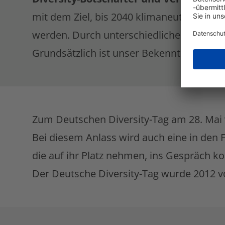
mit dem Ziel, bis 2040 klimaneutral zu we
werden. Durch unterschiedliche Perspekt
Grundsätzlich ist unser Bekenntnis zur Di
Zum Deutschen Diversity-Tag am 28. Mai
Bei diesem Anlass wird auch eine in den F
die auf ihr Platz nehmen, ins Gespräch
Der Deutsche Diversity-Tag wurde 2012 vom