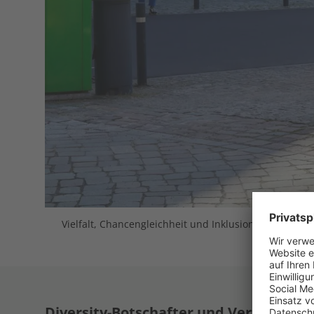
Vielfalt, Chancengleichheit und Inklusion: Jeder und 
Diversity-Botschafter und Vertriebsv