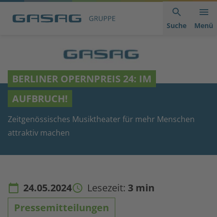
Hauptnavigation
Inhaltsbereich
Footer
anspringen
der
anspringen
Suche
Menü
Seite
anspringen
BERLINER OPERNPREIS 24: IM
AUFBRUCH!
Zeitgenössisches Musiktheater für mehr Menschen
attraktiv machen
24.05.2024
Lesezeit:
3 min
Pressemitteilungen