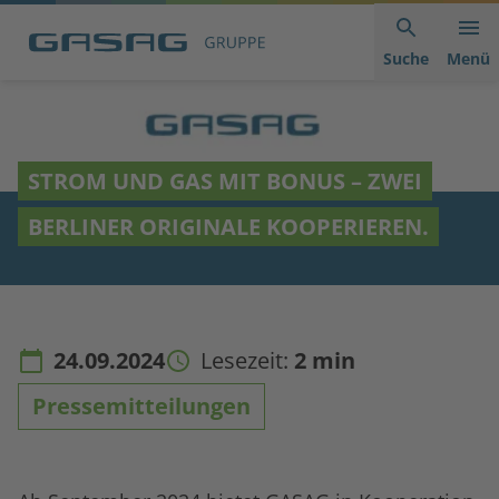
Hauptnavigation
Inhaltsbereich
Footer
anspringen
der
anspringen
Suche
Menü
Seite
anspringen
STROM UND GAS MIT BONUS – ZWEI
BERLINER ORIGINALE KOOPERIEREN.
24.09.2024
Lesezeit:
2 min
Pressemitteilungen