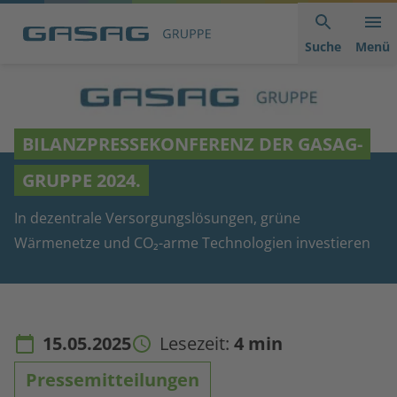
Hauptnavigation
Inhaltsbereich
Footer
anspringen
der
anspringen
Suche
Menü
Seite
anspringen
BILANZPRESSEKONFERENZ DER GASAG-
GRUPPE 2024.
In dezentrale Versorgungslösungen, grüne
Wärmenetze und CO₂-arme Technologien investieren
15.05.2025
Lesezeit:
4 min
Pressemitteilungen