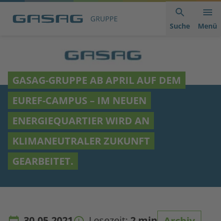
Hauptnavigation
Inhaltsbereich
Footer
anspringen
der
anspringen
Suche
Menü
Seite
anspringen
GASAG-GRUPPE AB APRIL AUF DEM
EUREF-CAMPUS – IM NEUEN
ENERGIEQUARTIER WIRD AN
KLIMANEUTRALER ZUKUNFT
GEARBEITET.
30.05.2021
Lesezeit:
2 min
Archiv