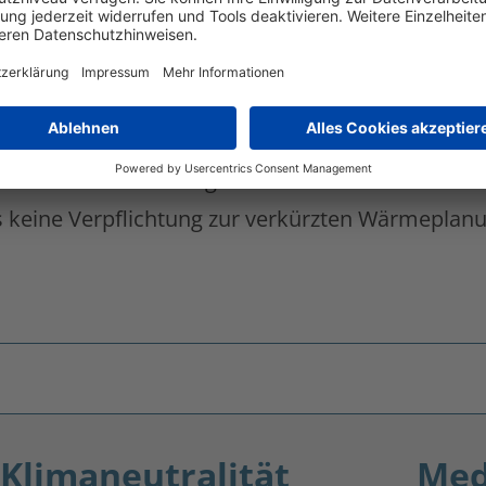
uf eine verkürzte Wärme
ilt für alle deutschen Städte und Gemeinden, bei
r Wasserstoff möglich ist. Anders als für die 
s keine Verpflichtung zur verkürzten Wärmeplanu
Klimaneutralität
Med