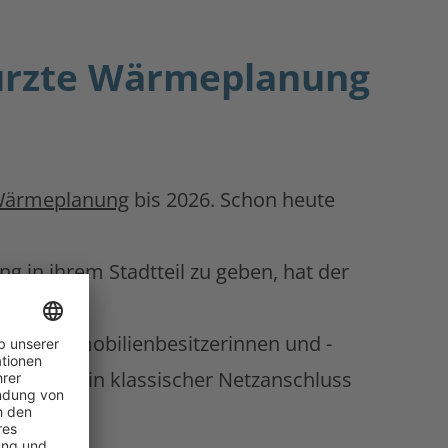
rkürzte Wärmeplanung
ärmeplanung
bis 2026. Schon heute
g in ihrem Stadtteil zu geben, hat der
icht Immobilienbesitzerinnen und -
für sie kein klassischer Netzanschluss