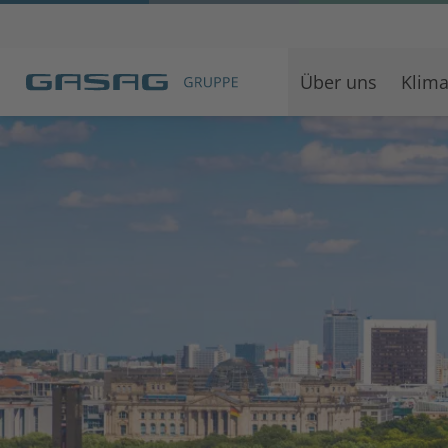
Hauptnavigation
Inhaltsbereich
Footer
anspringen
der
anspringen
Über uns
Klima
Seite
anspringen