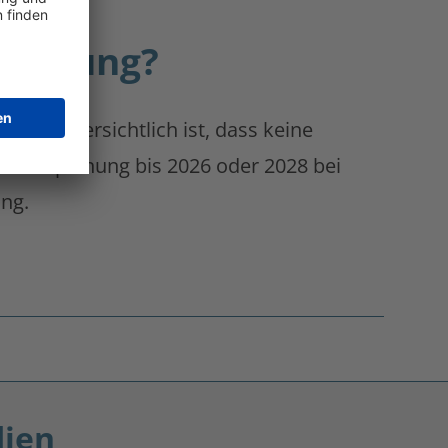
planung?
 denen ersichtlich ist, dass keine
Wärmeplanung bis 2026 oder 2028 bei
ng.
ien