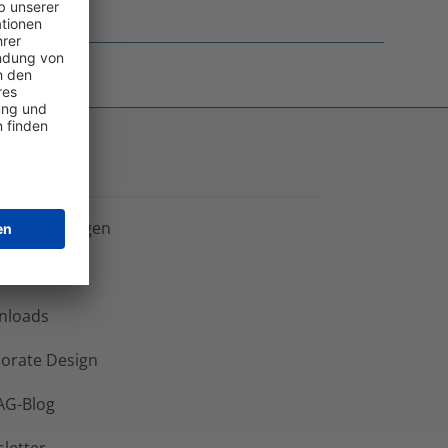
ien
semitteilungen
sekontakte
nloads
orate Design
AG-Blog