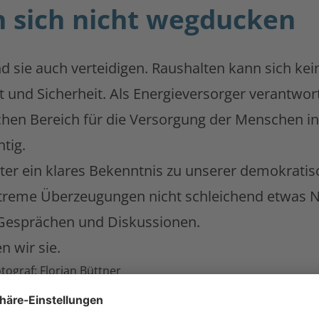
 sich nicht wegducken
sie auch verteidigen. Raushalten kann sich kein
und Sicherheit. Als Energieversorger verantworte
schen Bereich für die Versorgung der Menschen in
htig.
nter ein klares Bekenntnis zu unserer demokratisc
extreme Überzeugungen nicht schleichend etwas 
 Gesprächen und Diskussionen.
 wir sie.
tograf: Florian Büttner