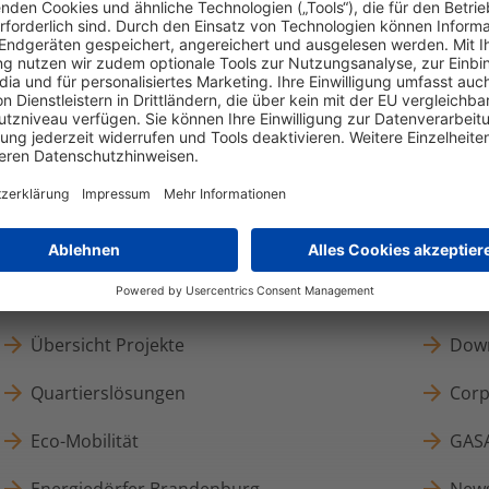
Klimaneutralität
Med
Nachhaltigkeitsziele
Pres
Unsere Klimaschutz-Roadmap
Pres
Übersicht Projekte
Dow
Quartierslösungen
Corp
Eco-Mobilität
GAS