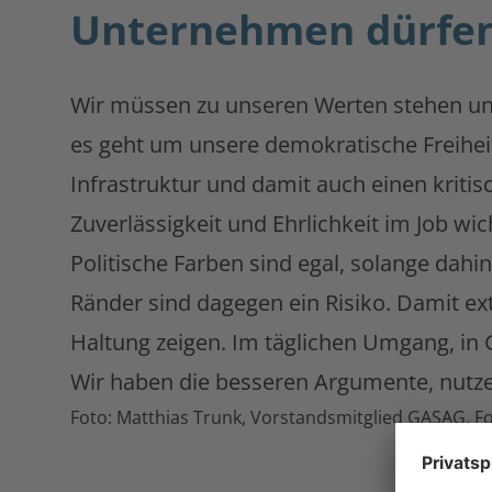
Unternehmen dürfen
Wir müssen zu unseren Werten stehen und 
es geht um unsere demokratische Freiheit 
Infrastruktur und damit auch einen kriti
Zuverlässigkeit und Ehrlichkeit im Job wic
Politische Farben sind egal, solange dahi
Ränder sind dagegen ein Risiko. Damit 
Haltung zeigen. Im täglichen Umgang, in
Wir haben die besseren Argumente, nutzen
Foto: Matthias Trunk, Vorstandsmitglied GASAG. Fo