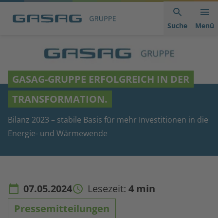
Hauptnavigation
Inhaltsbereich
Footer
anspringen
der
anspringen
Suche
Menü
Seite
anspringen
GASAG-GRUPPE ERFOLGREICH IN DER
TRANSFORMATION.
Bilanz 2023 – stabile Basis für mehr Investitionen in die
Energie- und Wärmewende
07.05.2024
Lesezeit:
4 min
Pressemitteilungen